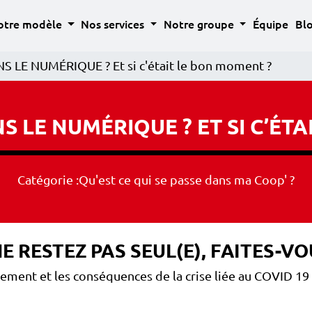
Découvrir les 
otre modèle
Nos services
Notre groupe
Équipe
Bl
LE NUMÉRIQUE ? Et si c'était le bon moment ?
 LE NUMÉRIQUE ? ET SI C’ÉTA
Catégorie :
Qu'est ce qui se passe dans ma Coop' ?
 NE RESTEZ PAS SEUL(E), FAITES
nement et les conséquences de la crise liée au COVID 19 