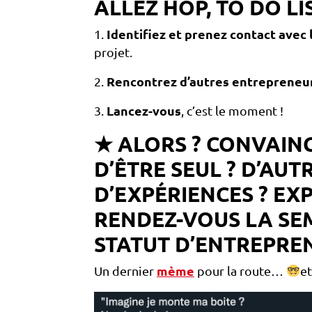
ALLEZ HOP, TO DO LI
1.
Identifiez et prenez contact ave
projet.
2.
Rencontrez d’autres entrepreneu
3.
Lancez-vous
, c’est le moment !
★ ALORS ? CONVAINC
D’ÊTRE SEUL ? D’AU
D’EXPÉRIENCES ? EX
RENDEZ-VOUS LA SEM
STATUT D’ENTREPR
Un dernier
mème
pour la route…
et