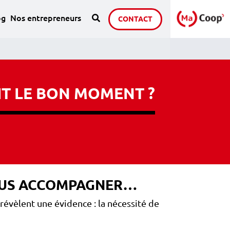
Recherche
sous page de : Notre groupe
og
Nos entrepreneurs
CONTACT
IT LE BON MOMENT ?
-VOUS ACCOMPAGNER…
révèlent une évidence : la nécessité de