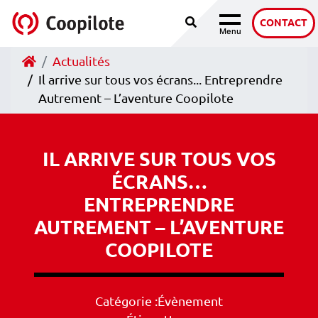
Recherche
Accéder au contenu
CONTACT
Menu
Navigation
Accueil
Actualités
Il arrive sur tous vos écrans... Entreprendre
Autrement – L’aventure Coopilote
IL ARRIVE SUR TOUS VOS
ÉCRANS…
ENTREPRENDRE
AUTREMENT – L’AVENTURE
COOPILOTE
Catégorie :
Évènement