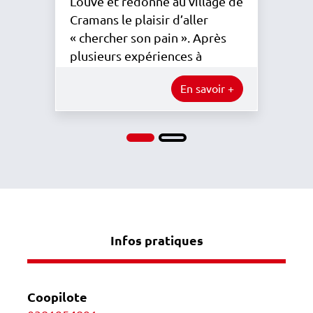
Louve et redonne au village de
Cramans le plaisir d’aller
« chercher son pain ». Après
plusieurs expériences à
l’international, il…
En savoir +
Être Femme et Entreprendre 202
Maraudages pédagogiques 
Infos pratiques
Coopilote