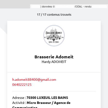
| données ©
/ODbL - rendu
Leaflet
OpenStreetMap
OSM France
17 / 17 contenus trouvés
Brasserie Adomeit
Hardy ADOMEIT
h.adomeit88400@gmail.com
0640222125
Adresse :
70300 LUXEUIL LES BAINS
Activité :
Micro Brasseur / Agence de
Communication