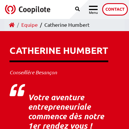
Recherche
Accéder au contenu
CONTACT
Menu
Navigation
Accueil
Equipe
Catherine Humbert
CATHERINE HUMBERT
Conseillère Besançon
Votre aventure
entrepreneuriale
commence dès notre
1er rendez vous !