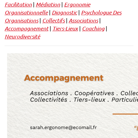
Facilitation
|
Médiation
|
Ergonomie
Organisationnelle
|
Diagnostic
|
Psychologue Des
Organisations
|
Collectifs
|
Associations
|
Accompagnement
|
Tiers-Lieux
|
Coaching
|
Neurodiversité