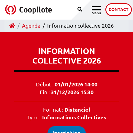
Recherche
Accéder au contenu
CONTACT
Menu
Navigation
Accueil
Agenda
Information collective 2026
INFORMATION
COLLECTIVE 2026
Début :
01/01/2026 14:00
Fin :
31/12/2026 15:30
Format :
Distanciel
Type :
Informations Collectives