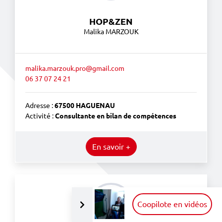
HOP&ZEN
Malika MARZOUK
malika.marzouk.pro@gmail.com
06 37 07 24 21
Adresse :
67500 HAGUENAU
Activité :
Consultante en bilan de compétences
En savoir +
Replier la mise en avant
Coopilote en vidéos