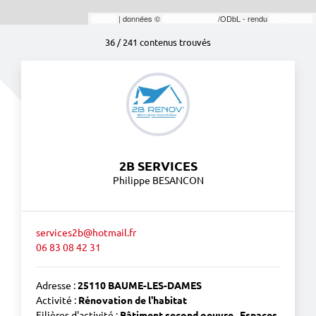
| données ©
/ODbL - rendu
Leaflet
OpenStreetMap
OSM France
36 / 241 contenus trouvés
2B SERVICES
Philippe BESANCON
services2b@hotmail.fr
06 83 08 42 31
Adresse :
25110 BAUME-LES-DAMES
Activité :
Rénovation de l'habitat
Filières d'activité :
Bâtiment second oeuvre
,
Espaces