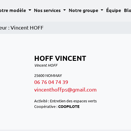
Découvrir les 
otre modèle
Nos services
Notre groupe
Équipe
Bl
eur : Vincent HOFF
HOFF VINCENT
Vincent HOFF
25600 NOMMAY
06 76 04 74 39
vincenthoffps@gmail.com
Activité : Entretien des espaces verts
Coopérative :
COOPILOTE