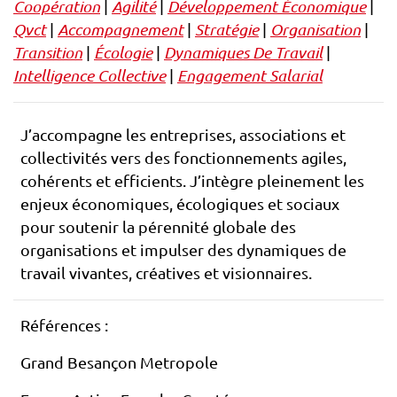
Coopération
|
Agilité
|
Développement Économique
|
Qvct
|
Accompagnement
|
Stratégie
|
Organisation
|
Transition
|
Écologie
|
Dynamiques De Travail
|
Intelligence Collective
|
Engagement Salarial
J’accompagne les entreprises, associations et
collectivités vers des fonctionnements agiles,
cohérents et efficients. J’intègre pleinement les
enjeux économiques, écologiques et sociaux
pour soutenir la pérennité globale des
organisations et impulser des dynamiques de
travail vivantes, créatives et visionnaires.
Références :
Grand Besançon Metropole